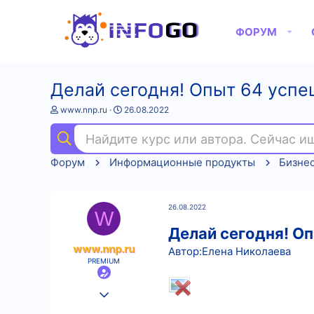
ФОРУМ
Делай сегодня! Опыт 64 успе
А
Д
www.nnp.ru
26.08.2022
в
а
т
т
Найдите курс или автора. Сейчас 
о
а
р
н
Форум
Информационные продукты
Бизне
т
а
е
ч
м
а
ы
л
26.08.2022
а
W
Делай сегодня! О
www.nnp.ru
Автор:Елена Николаева
PREMIUM
25.08.2022
584