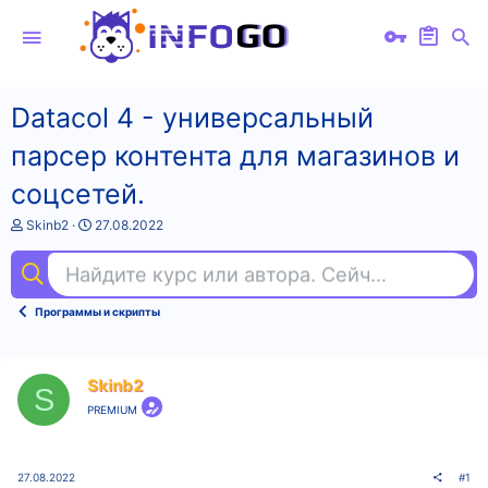
Datacol 4 - универсальный
парсер контента для магазинов и
соцсетей.
А
Д
Skinb2
27.08.2022
в
а
т
т
Найдите курс или автора. Сейчас ищут
fig
о
а
р
н
т
а
Программы и скрипты
е
ч
м
а
ы
л
а
Skinb2
S
PREMIUM
27.08.2022
#1