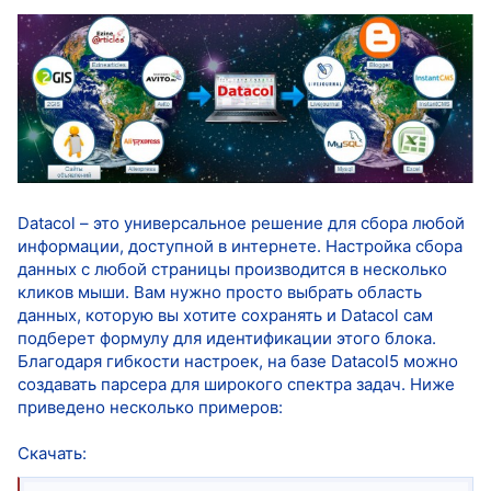
Datacol – это универсальное решение для сбора любой
информации, доступной в интернете. Настройка сбора
данных с любой страницы производится в несколько
кликов мыши. Вам нужно просто выбрать область
данных, которую вы хотите сохранять и Datacol сам
подберет формулу для идентификации этого блока.
Благодаря гибкости настроек, на базе Datacol5 можно
создавать парсера для широкого спектра задач. Ниже
приведено несколько примеров:
Скачать: