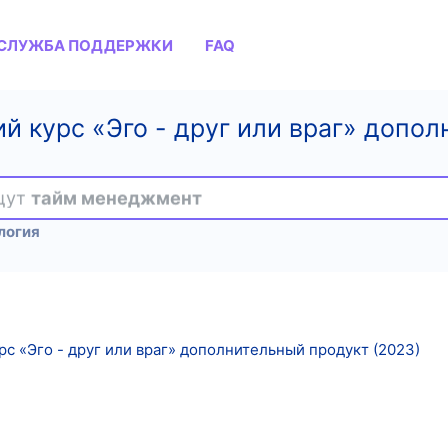
СЛУЖБА ПОДДЕРЖКИ
FAQ
й курс «Эго - друг или враг» допо
ищут
тайм менеджмент
логия
с «Эго - друг или враг» дополнительный продукт (2023)