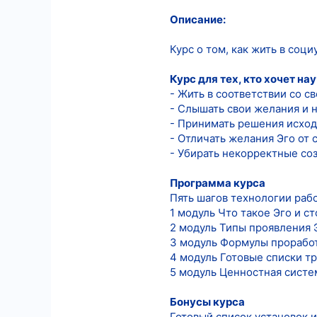
565
Описание:
8
Курс о том, как жить в соц
18
Курс для тех, кто хочет на
- Жить в соответствии со 
- Слышать свои желания и н
- Принимать решения исход
- Отличать желания Эго от 
- Убирать некорректные со
Программа курса
Пять шагов технологии рабо
1 модуль Что такое Эго и ст
2 модуль Типы проявления 
3 модуль Формулы проработ
4 модуль Готовые списки тр
5 модуль Ценностная систем
Бонусы курса
Готовый список установок и