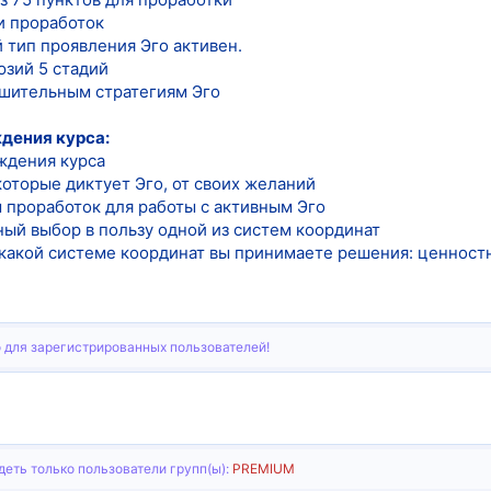
и проработок
й тип проявления Эго активен.
юзий 5 стадий
ушительным стратегиям Эго
дения курса:
ждения курса
которые диктует Эго, от своих желаний
 проработок для работы с активным Эго
ный выбор в пользу одной из систем координат
в какой системе координат вы принимаете решения: ценност
 для зарегистрированных пользователей!
еть только пользователи групп(ы):
PREMIUM