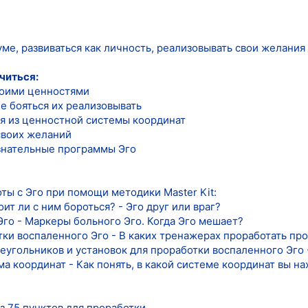
иуме, развиваться как личность, реализовывать свои желания
учиться:
своими ценностями
е бояться их реализовывать
я из ценностной системы координат
своих желаний
знательные программы Эго
ты с Эго при помощи методики Master Kit:
оит ли с ним бороться? - Эго друг или враг?
Эго - Маркеры больного Эго. Когда Эго мешает?
ки воспаленного Эго - В каких тренажерах проработать пр
еугольников и установок для проработки воспаленного Эго 
а координат - Как понять, в какой системе координат вы н
з 75 пунктов для проработки