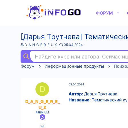
ФОРУМ
[Дарья Трутнева] Тематически
А
Д
D_A_N_G_E_R_E_U_X
05.04.2024
в
а
т
т
Найдите курс или автора. Сейчас 
о
а
р
н
Форум
Информационные продукты
Психо
т
а
е
ч
м
а
ы
л
05.04.2024
а
D
Автор:
Дарья Трутнева
Название:
Тематический кур
D_A_N_G_E_R_E_
U_X
PREMIUM
25.08.2022