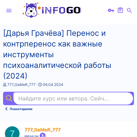
[Дарья Грачёва] Перенос и
контрперенос как важные
инструменты
психоаналитической работы
(2024)
А
Д
777_GaMeR_777
06.04.2024
в
а
т
т
Найдите курс или автора. Сейчас ищут
ко
о
а
р
н
т
а
Психотерапия
е
ч
м
а
ы
л
а
777_GaMeR_777
7
PREMIUM