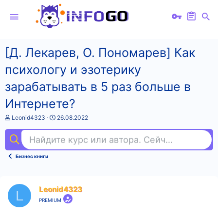
[Д. Лекарев, О. Пономарев] Как
психологу и эзотерику
зарабатывать в 5 раз больше в
Интернете?
А
Д
Leonid4323
26.08.2022
в
а
т
т
Найдите курс или автора. Сейчас ищут
mac
о
а
р
н
т
а
Бизнес книги
е
ч
м
а
ы
л
а
Leonid4323
L
PREMIUM