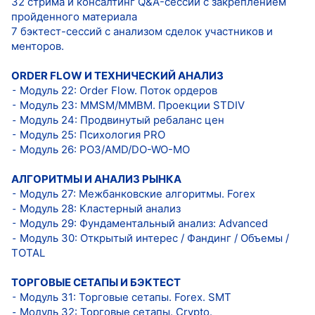
32 стрима и консалтинг Q&A-сессий с закреплением
пройденного материала
7 бэктест-сессий с анализом сделок участников и
менторов.
ORDER FLOW И ТЕХНИЧЕСКИЙ АНАЛИЗ
⁃ Модуль 22: Order Flow. Поток ордеров
⁃ Модуль 23: MMSM/MMBM. Проекции STDIV
⁃ Модуль 24: Продвинутый ребаланс цен
⁃ Модуль 25: Психология PRO
⁃ Модуль 26: PO3/AMD/DO-WO-MO
АЛГОРИТМЫ И АНАЛИЗ РЫНКА
⁃ Модуль 27: Межбанковские алгоритмы. Forex
⁃ Модуль 28: Кластерный анализ
⁃ Модуль 29: Фундаментальный анализ: Advanced
⁃ Модуль 30: Открытый интерес / Фандинг / Объемы /
TOTAL
ТОРГОВЫЕ СЕТАПЫ И БЭКТЕСТ
⁃ Модуль 31: Торговые сетапы. Forex. SMT
⁃ Модуль 32: Торговые сетапы. Сrypto.