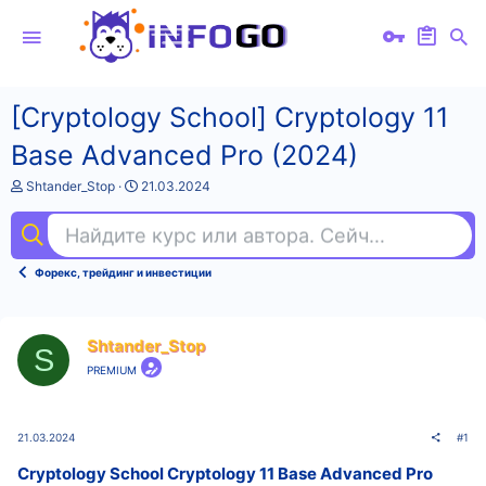
[Cryptology School] Cryptology 11
Base Advanced Pro (2024)
А
Д
Shtander_Stop
21.03.2024
в
а
т
т
Найдите курс или автора. Сейчас ищут
ан
о
а
р
н
т
а
Форекс, трейдинг и инвестиции
е
ч
м
а
ы
л
а
Shtander_Stop
S
PREMIUM
21.03.2024
#1
Cryptology School Cryptology 11 Base Advanced Pro