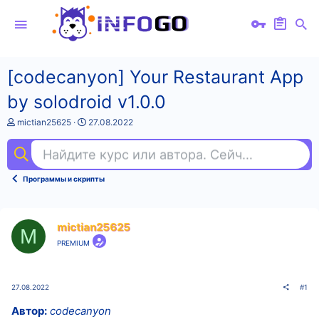
[codecanyon] Your Restaurant App
by solodroid v1.0.0
А
Д
mictian25625
27.08.2022
в
а
т
т
Найдите курс или автора. Сейчас ищут
uni
о
а
р
н
т
а
Программы и скрипты
е
ч
м
а
ы
л
а
mictian25625
M
PREMIUM
27.08.2022
#1
Автор:
codecanyon