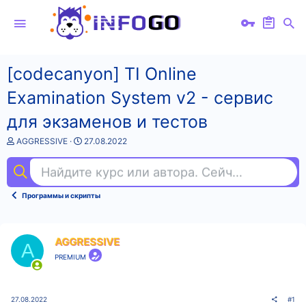
[codecanyon] TI Online
Examination System v2 - сервис
для экзаменов и тестов
А
Д
AGGRESSlVE
27.08.2022
в
а
т
т
Найдите курс или автора. Сейчас ищут
agi
о
а
р
н
т
а
Программы и скрипты
е
ч
м
а
ы
л
а
AGGRESSlVE
A
PREMIUM
27.08.2022
#1