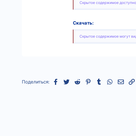
Скрытое содержимое доступно
5
18
Скачать:
Скрытое содержимое могут вид
Facebook
Twitter
Reddit
Pinterest
Tumblr
WhatsApp
Элек
Поделиться: