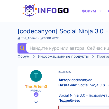
ФОРУМ
[codecanyon] Social Ninja 3.0 
А
Д
The_Artem3
27.08.2022
в
а
т
т
Найдите курс или автора. Сейчас 
о
а
р
н
Форум
Информационные продукты
Прогр
т
а
е
ч
м
а
ы
л
27.08.2022
а
T
Автор:
codecanyon
Название:
Social Ninja 3.0 
The_Artem3
PREMIUM
Social Ninja 3.0 - позволяе
Подробнее:
25.08.2022
532