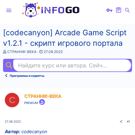
[codecanyon] Arcade Game Script
v1.2.1 - скрипт игрового портала
А
Д
CTPAHHIK-BEKA
27.08.2022
в
а
т
т
Найдите курс или автора. Сейчас ищут
гит
о
а
р
н
т
а
Программы и скрипты
е
ч
м
а
ы
л
а
CTPAHHIK-BEKA
C
PREMIUM
27.08.2022
#1
Автор:
codecanyo
n