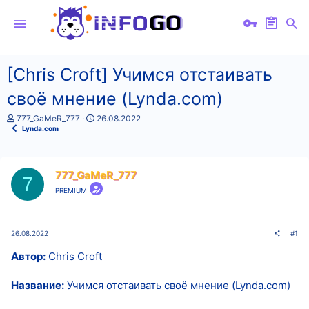
[Chris Croft] Учимся отстаивать
своё мнение (Lynda.com)
А
Д
777_GaMeR_777
26.08.2022
в
а
Lynda.com
т
т
о
а
р
н
т
а
777_GaMeR_777
7
е
ч
PREMIUM
м
а
ы
л
а
26.08.2022
#1
Автор:
Chris Croft
Название:
Учимся отстаивать своё мнение (Lynda.com)