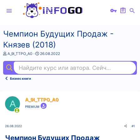
Чемпион Будущих Продаж -
Князев (2018)
А
Д
A_9l_TTPO_A0
26.08.2022
в
а
т
т
Найдите курс или автора. Сейчас ищут
фо
о
а
р
н
т
а
Бизнес книги
е
ч
м
а
ы
л
а
A_9l_TTPO_A0
A
PREMIUM
26.08.2022
#1
Чемпион Будущих Продаж