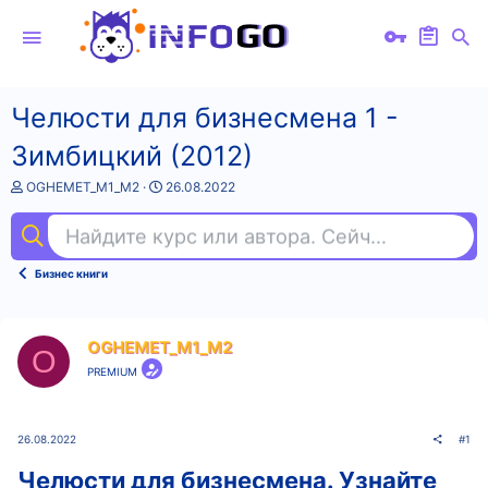
Челюсти для бизнесмена 1 -
Зимбицкий (2012)
А
Д
OGHEMET_M1_M2
26.08.2022
в
а
т
т
Найдите курс или автора. Сейчас ищут
ме
о
а
р
н
т
а
Бизнес книги
е
ч
м
а
ы
л
а
OGHEMET_M1_M2
O
PREMIUM
26.08.2022
#1
Челюсти для бизнесмена.
Узнайте