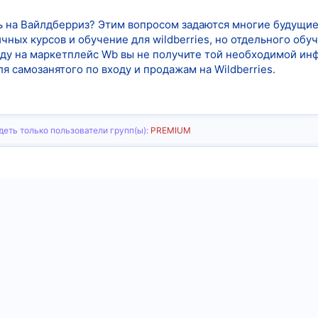
ь на Вайлдберриз? Этим вопросом задаются многие будущие 
ных курсов и обучение для wildberries, но отдельного обуч
ходу на маркетплейс Wb вы не получите той необходимой ин
я самозанятого по входу и продажам на Wildberries.
еть только пользователи групп(ы):
PREMIUM
тронная почта
Ссылка