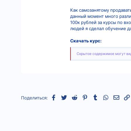
4
Как самозанятому продават
данный момент много различ
18
100к рублей за курсы по в
людей я сделал обучение дл
Скачать курс:
Скрытое содержимое могут вид
Facebook
Twitter
Reddit
Pinterest
Tumblr
WhatsApp
Элек
Поделиться: