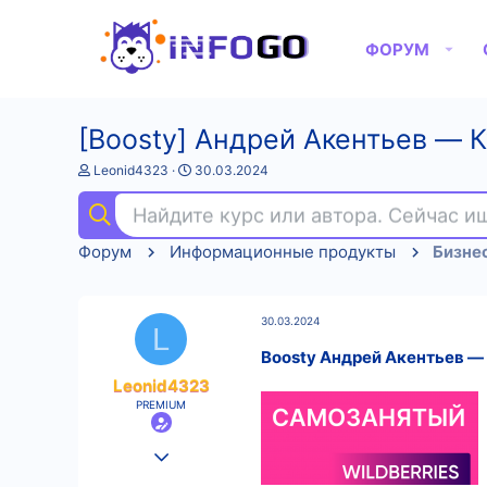
ФОРУМ
[Boosty] Андрей Акентьев ― К
А
Д
Leonid4323
30.03.2024
в
а
т
т
Найдите курс или автора. Сейчас 
о
а
р
н
Форум
Информационные продукты
Бизне
т
а
е
ч
м
а
ы
л
30.03.2024
а
L
Boosty Андрей Акентьев ― 
Leonid4323
PREMIUM
25.08.2022
553