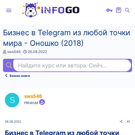
Бизнес в Telegram из любой точки
мира - Оношко (2018)
А
Д
sws546
26.08.2022
в
а
т
т
Найдите курс или автора. Сейчас ищут
3d 
о
а
р
н
т
а
Бизнес книги
е
ч
м
а
ы
л
а
sws546
S
PREMIUM
26.08.2022
#1
Бизнес в Telegram из любой точки