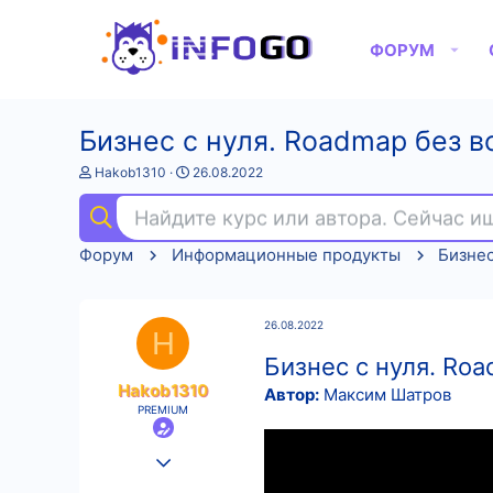
ФОРУМ
Бизнес с нуля. Roadmap без в
А
Д
Hakob1310
26.08.2022
в
а
т
т
Найдите курс или автора. Сейчас 
о
а
р
н
Форум
Информационные продукты
Бизне
т
а
е
ч
м
а
ы
л
26.08.2022
а
H
Бизнес с нуля. Ro
Hakob1310
Автор:
Максим Шатров
PREMIUM
25.08.2022
558