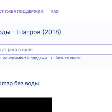
СЛУЖБА ПОДДЕРЖКИ
FAQ
оды - Шатров (2018)
ищут
java с нуля
с, менеджмент и продажи
Бизнес книги
admap без воды