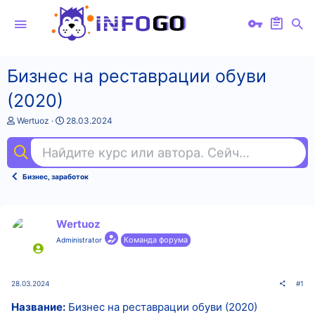
Бизнес на реставрации обуви
(2020)
А
Д
Wertuoz
28.03.2024
в
а
т
т
Найдите курс или автора. Сейчас ищут
nod
о
а
р
н
т
а
Бизнес, заработок
е
ч
м
а
ы
л
а
Wertuoz
Команда форума
Administrator
28.03.2024
#1
Название:
Бизнес на реставрации обуви (2020)