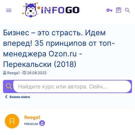
Бизнес – это страсть. Идем
вперед! 35 принципов от топ-
менеджера Оzоn.ru -
Перекальски (2018)
А
Д
Reega1
26.08.2022
в
а
т
т
Найдите курс или автора. Сейчас ищут
ful
о
а
р
н
т
а
Бизнес книги
е
ч
м
а
ы
л
а
Reega1
R
PREMIUM