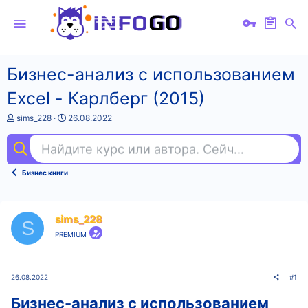
Бизнес-анализ с использованием
Excel - Карлберг (2015)
А
Д
sims_228
26.08.2022
в
а
т
т
Найдите курс или автора. Сейчас ищут
ba
о
а
р
н
т
а
Бизнес книги
е
ч
м
а
ы
л
а
sims_228
S
PREMIUM
26.08.2022
#1
Бизнес-анализ с использованием