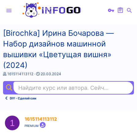
[Birochka] Ирина Бочарова ―
Набор дизайнов машинной
вышивки «Цветущая вишня»
(2024)
А
Д
1615114113112
20.03.2024
в
а
т
т
Найдите курс или автора. Сейчас ищут
фи
о
а
р
н
т
а
DIY - Сделай сам
е
ч
м
а
ы
л
а
1615114113112
1
PREMIUM