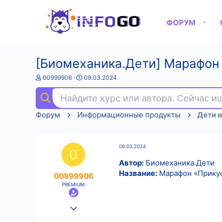
ФОРУМ
[Биомеханика.Дети] Марафон 
А
Д
00999906
09.03.2024
в
а
т
т
Найдите курс или автора. Сейчас 
о
а
р
н
Форум
Информационные продукты
Дети и
т
а
е
ч
м
а
ы
л
09.03.2024
а
0
Автор:
Биомеханика.Дети
Название:
Марафон «Прикус
00999906
PREMIUM
25.08.2022
597