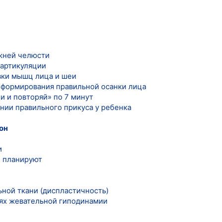
ижней челюсти
 артикуляции
вки мышц лица и шеи
 формирования правильной осанки лица
и и повторяй» по 7 минут
нии правильного прикуса у ребенка
он
и
и планируют
ьной ткани (диспластичность)
иях жевательной гиподинамии