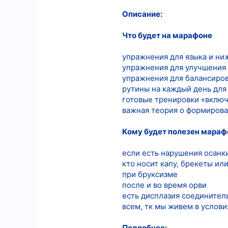
Описание:
7
18
Что будет на марафоне
упражнения для языка и н
упражнения для улучшения
упражнения для балансиро
рутины на каждый день для
готовые тренировки «включ
важная теория о формирова
Кому будет полезен мараф
если есть нарушения осанк
кто носит капу, брекеты ил
при бруксизме
после и во время орви
есть дисплазия соединител
всем, тк мы живем в услов
Подробнее: