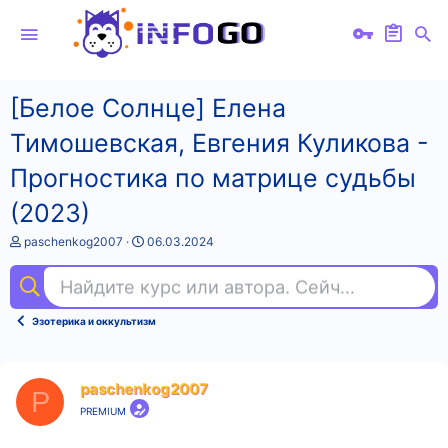
[Белое Солнце] Елена
Тимошевская, Евгения Куликова -
Прогностика по матрице судьбы
(2023)
А
Д
paschenkog2007
06.03.2024
в
а
т
т
Найдите курс или автора. Сейчас ищут
nod
о
а
р
н
т
а
Эзотерика и оккультизм
е
ч
м
а
ы
л
а
paschenkog2007
P
PREMIUM