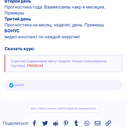
Второй день
Прогностика года. Взаимосвязь чакр и месяцев.
Примеры
Третий день
Прогностика на месяц, неделю, день. Примеры
БОНУС
видео конспект по каждой энергии!
Скачать курс:
Скрытое содержимое могут видеть только пользователи
групп(ы):
PREMIUM
Р
katytih
е
а
к
ц
и
и
Для ответа нужно войти/зарегистрироваться
:
Facebook
Twitter
Reddit
Pinterest
Tumblr
WhatsApp
Электронная
Ссылка
Поделиться: