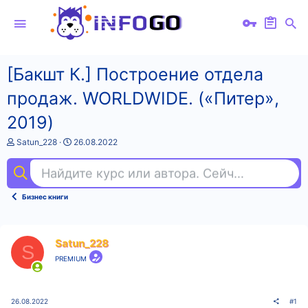
[Бакшт К.] Построение отдела
продаж. WORLDWIDE. («Питер»,
2019)
А
Д
Satun_228
26.08.2022
в
а
т
т
Найдите курс или автора. Сейчас ищут
вид
о
а
р
н
т
а
Бизнес книги
е
ч
м
а
ы
л
а
Satun_228
S
PREMIUM
26.08.2022
#1