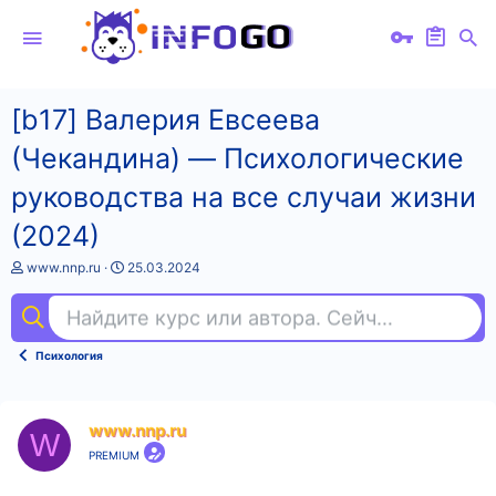
[b17] Валерия Евсеева
(Чекандина) ― Психологические
руководства на все случаи жизни
(2024)
А
Д
www.nnp.ru
25.03.2024
в
а
т
т
Найдите курс или автора. Сейчас ищут
бр
о
а
р
н
т
а
Психология
е
ч
м
а
ы
л
а
www.nnp.ru
W
PREMIUM