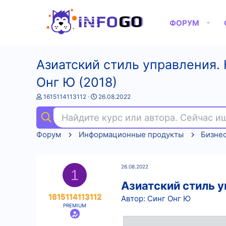
ФОРУМ
Азиатский стиль управления. 
Онг Ю (2018)
А
Д
1615114113112
26.08.2022
в
а
т
т
Найдите курс или автора. Сейчас 
о
а
р
н
Форум
Информационные продукты
Бизне
т
а
е
ч
м
а
ы
л
26.08.2022
а
1
Азиатский стиль у
1615114113112
Автор: Синг Онг Ю
PREMIUM