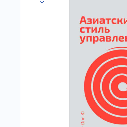
25.08.2022
571
5
18