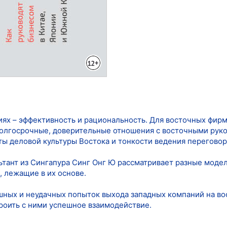
иях – эффективность и рациональность. Для восточных фир
долгосрочные, доверительные отношения с восточными рук
ы деловой культуры Востока и тонкости ведения переговор
ьтант из Сингапура Синг Онг Ю рассматривает разные модел
, лежащие в их основе.
ных и неудачных попыток выхода западных компаний на во
троить с ними успешное взаимодействие.