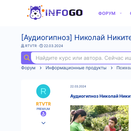
ФОРУМ
[Аудиогипноз] Николай Никит
А
Д
RTVTR
22.03.2024
в
а
т
т
Найдите курс или автора. Сейчас 
о
а
р
н
Форум
Информационные продукты
Психо
т
а
е
ч
м
а
ы
л
22.03.2024
а
R
Аудиогипноз Николай Ники
RTVTR
PREMIUM
25.08.2022
556