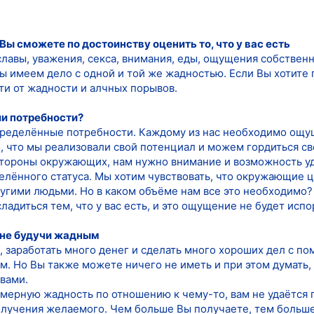
Вы сможете по достоинству оценить то, что у вас есть
лавы, уважения, секса, внимания, еды, ощущения собствен
мы имеем дело с одной и той же жадностью. Если Вы хотите
ти от жадности и алчных порывов.
ли потребности?
пределённые потребности. Каждому из нас необходимо ощу
, что мы реализовали свой потенциал и можем гордиться с
стороны окружающих, нам нужно внимание и возможность у
лённого статуса. Мы хотим чувствовать, что окружающие це
угими людьми. Но в каком объёме нам все это необходимо? 
ладиться тем, что у вас есть, и это ощущение не будет ис
 не будучи жадным
 заработать много денег и сделать много хороших дел с по
. Но Вы также можете ничего не иметь и при этом думать, 
вами.
мерную жадность по отношению к чему-то, вам не удаётся 
лучения желаемого. Чем больше Вы получаете, тем больше