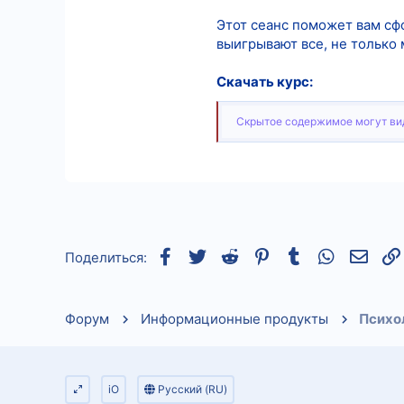
Этот сеанс поможет вам сфо
выигрывают все, не только 
Скачать курс:
Скрытое содержимое могут вид
Facebook
Twitter
Reddit
Pinterest
Tumblr
WhatsApp
Элек
Поделиться:
Форум
Информационные продукты
Психо
iO
Русский (RU)