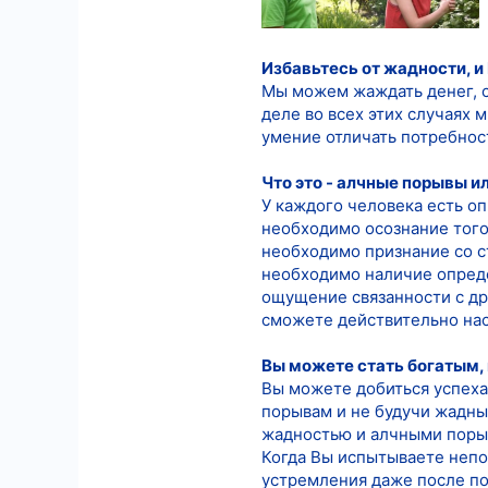
4
18
Избавьтесь от жадности, и 
Мы можем жаждать денег, с
деле во всех этих случаях 
умение отличать потребнос
Что это - алчные порывы и
У каждого человека есть о
необходимо осознание того
необходимо признание со 
необходимо наличие опреде
ощущение связанности с др
сможете действительно нас
Вы можете стать богатым,
Вы можете добиться успеха,
порывам и не будучи жадным
жадностью и алчными поры
Когда Вы испытываете непо
устремления даже после по