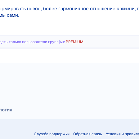
рмировать новое, более гармоничное отношение к жизни, ве
мы сами.
еть только пользователи групп(ы):
PREMIUM
тронная почта
Ссылка
логия
Служба поддержки
Обратная связь
Условия и правил