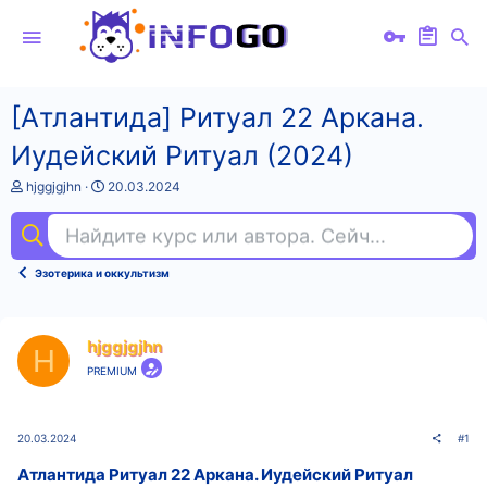
[Атлантида] Ритуал 22 Аркана.
Иудейский Ритуал (2024)
А
Д
hjggjgjhn
20.03.2024
в
а
т
т
Найдите курс или автора. Сейчас ищут
анг
о
а
р
н
т
а
Эзотерика и оккультизм
е
ч
м
а
ы
л
а
hjggjgjhn
H
PREMIUM
20.03.2024
#1
Атлантида Ритуал 22 Аркана. Иудейский Ритуал