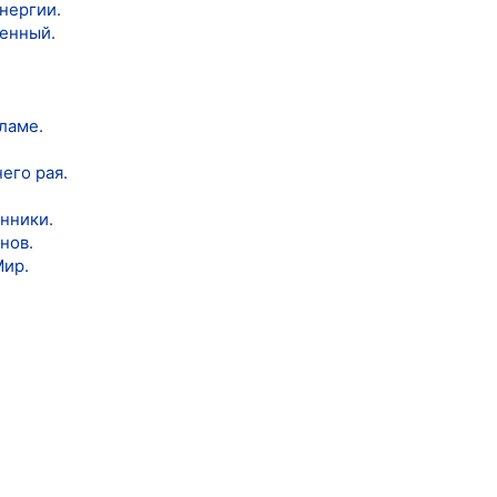
энергии.
щенный.
сламе.
его рая.
нники.
нов.
Мир.