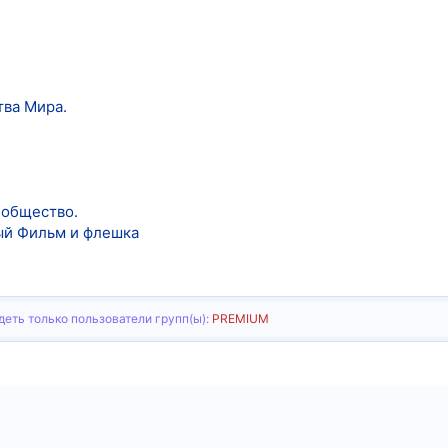
тва Мира.
 общество.
ый Фильм и флешка
еть только пользователи групп(ы):
PREMIUM