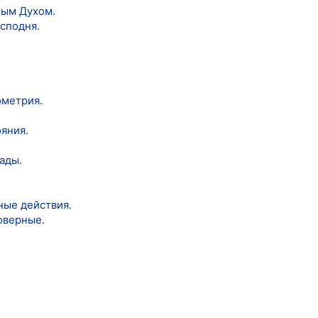
тым Духом.
сподня.
ометрия.
яния.
сады.
.
ные действия.
оверные.