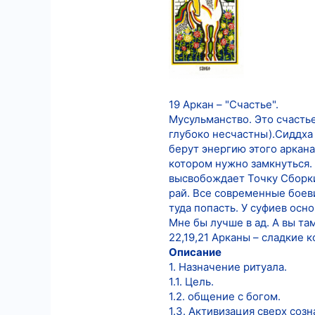
7
18
19 Аркан – "Счастье".
Мусульманство. Это счастье
глубоко несчастны).Сиддха 
берут энергию этого аркан
котором нужно замкнуться. 
высвобождает Точку Сборки,
рай. Все современные боеви
туда попасть. У суфиев осн
Мне бы лучше в ад. А вы там
22,19,21 Арканы – сладкие 
Описание
1. Назначение ритуала.
1.1. Цель.
1.2. общение с богом.
1.3. Активизация сверх созн