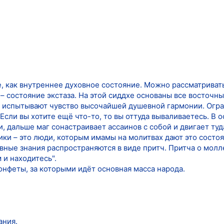
, как внутреннее духовное состояние. Можно рассматривать с
– состояние экстаза. На этой сиддхе основаны все восточные
а испытывают чувство высочайшей душевной гармонии. Огра
Если вы хотите ещё что-то, то вы оттуда вываливаетесь. В 
 дальше маг сонастраивает ассаинов с собой и двигает туд
ки – это люди, которым имамы на молитвах дают это состоя
овные знания распространяются в виде притч. Притча о молл
 и находитесь".
конфеты, за которыми идёт основная масса народа.
ания.