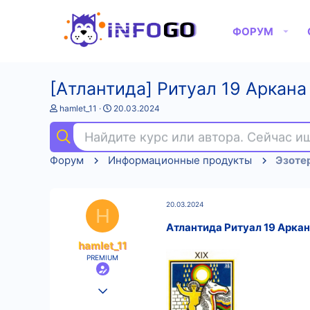
ФОРУМ
[Атлантида] Ритуал 19 Аркана
А
Д
hamlet_11
20.03.2024
в
а
т
т
Найдите курс или автора. Сейчас 
о
а
р
н
Форум
Информационные продукты
Эзоте
т
а
е
ч
м
а
ы
л
20.03.2024
а
H
Атлантида Ритуал 19 Аркан
hamlet_11
PREMIUM
25.08.2022
554