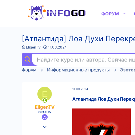
ФОРУМ
[Атлантида] Лоа Духи Перекр
А
Д
EligenTV
11.03.2024
в
а
т
т
Найдите курс или автора. Сейчас 
о
а
р
н
Форум
Информационные продукты
Эзоте
т
а
е
ч
м
а
ы
л
11.03.2024
а
E
Атлантида Лоа Духи Перек
EligenTV
PREMIUM
25.08.2022
547