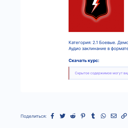
8
18
Категория: 2.1 Боевые. Дем
Аудио заклинание в формат
Скачать курс:
Скрытое содержимое могут вид
Facebook
Twitter
Reddit
Pinterest
Tumblr
WhatsApp
Элек
Поделиться: