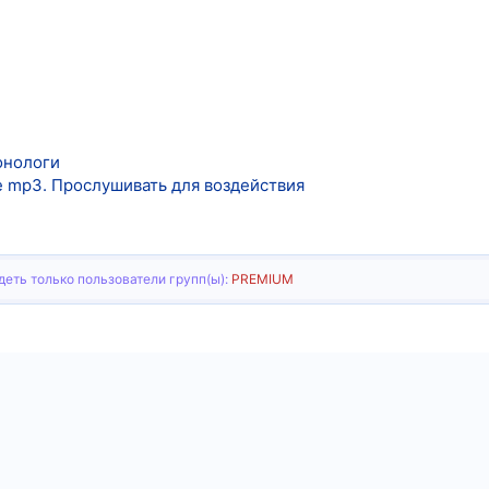
онологи
е mp3. Прослушивать для воздействия
еть только пользователи групп(ы):
PREMIUM
тронная почта
Ссылка