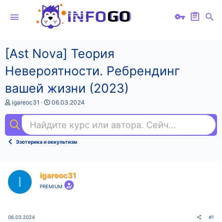
[Ast Nova] Теория
Невероятности. Ребрендинг
вашей жизни (2023)
А
Д
igareoc31
06.03.2024
в
а
т
т
Найдите курс или автора. Сейчас ищут
ко
о
а
р
н
т
а
Эзотерика и оккультизм
е
ч
м
а
ы
л
а
igareoc31
I
PREMIUM
06.03.2024
#1