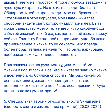
шары. Ничего не «просто». Я тоже любуюсь звездами и
чувствую их красоту. Но кто из нас видит больше?
Обширность небес превосходит мое воображение…
Затерянный в этой карусели, мой маленький глаз
способен видеть свет, которому миллионы лет. Быть
может, вещество моего тела извергнуто какой-нибудь
забытой звездой, такой же, как вон та, чей взрыв я вижу
сейчас. Таинству Вселенной не причинит ущерба наше
проникновение в какие-то ее секреты, ибо правда
более поразительна, нежели то, что было нарисовано
воображением художников прошлого!»
Приглашаем вас погрузиться в удивительный мир
физики и космологии. Все, что вы хотели знать о физике
и вселенной, но боялись спросить! Мы расскажем об
основных идеях, законах и принципах, а также
последних открытиях и новейших исследованиях. Будет
понятно даже гуманитариям!
5. Специальная теории относительности Эйнштейна
(скорость света и замедление времени) (20.03.2024)