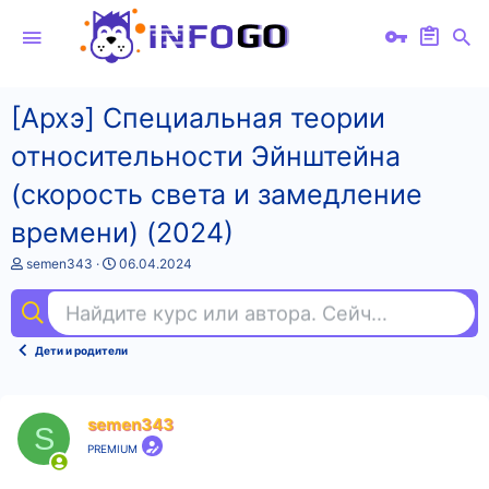
[Архэ] Специальная теории
относительности Эйнштейна
(скорость света и замедление
времени) (2024)
А
Д
semen343
06.04.2024
в
а
т
т
Найдите курс или автора. Сейчас ищут
fig
о
а
р
н
т
а
Дети и родители
е
ч
м
а
ы
л
а
semen343
S
PREMIUM