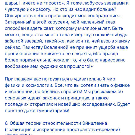
шары. Ничего не «просто». Я тоже любуюсь звездами и
чувствую их красоту. Но кто из нас видит больше?
Обширность небес превосходит мое воображение…
Затерянный в этой карусели, мой маленький глаз
способен видеть свет, которому миллионы лет. Быть
может, вещество моего тела извергнуто какой-нибудь
забытой звездой, такой же, как вон та, чей взрыв я вижу
сейчас. Таинству Вселенной не причинит ущерба наше
проникновение в какие-то ее секреты, ибо правда
более поразительна, нежели то, что было нарисовано
воображением художников прошлого!»
Приглашаем вас погрузиться в удивительный мир
физики и космологии. Все, что вы хотели знать о физике
и вселенной, но боялись спросить! Мы расскажем об
основных идеях, законах и принципах, а также
последних открытиях и новейших исследованиях. Будет
понятно даже гуманитариям!
6. Общая теории относительности Эйнштейна
(гравитация и искривление пространства-времени)