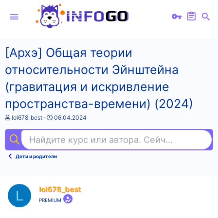
[Архэ] Общая теории
относительности Эйнштейна
(гравитация и искривление
пространства-времени) (2024)
А
Д
lol678_best
06.04.2024
в
а
т
т
Найдите курс или автора. Сейчас ищут
nod
о
а
р
н
т
а
Дети и родители
е
ч
м
а
ы
л
а
lol678_best
L
PREMIUM