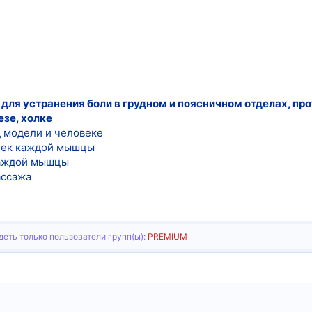
 для устранения боли в грудном и поясничном отделах, пр
езе, холке
д модели и человеке
чек каждой мышцы
каждой мышцы
ассажа
еть только пользователи групп(ы):
PREMIUM