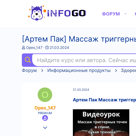
ФОРУМ
[Артем Пак] Массаж триггерны
А
Д
Opex_147
21.03.2024
в
а
т
т
Найдите курс или автора. Сейчас 
о
а
р
н
Форум
Информационные продукты
Здоров
т
а
е
ч
м
а
ы
л
21.03.2024
а
O
Артем Пак Массаж триггерн
Opex_147
PREMIUM
25.08.2022
529