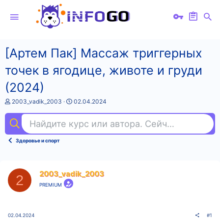
[Артем Пак] Массаж триггерных
точек в ягодице, животе и груди
(2024)
А
Д
2003_vadik_2003
02.04.2024
в
а
т
т
Найдите курс или автора. Сейчас ищут
fig
о
а
р
н
т
а
Здоровье и спорт
е
ч
м
а
ы
л
а
2003_vadik_2003
2
PREMIUM
02.04.2024
#1