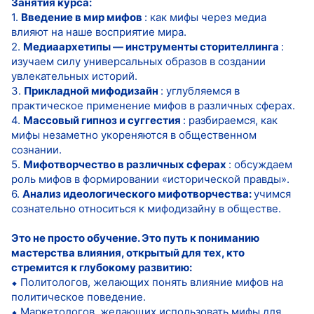
Занятия курса:
1.
Введение в мир мифов
: как мифы через медиа
влияют на наше восприятие мира.
2.
Медиаархетипы — инструменты сторителлинга
:
изучаем силу универсальных образов в создании
увлекательных историй.
3.
Прикладной мифодизайн
: углубляемся в
практическое применение мифов в различных сферах.
4.
Массовый гипноз и суггестия
: разбираемся, как
мифы незаметно укореняются в общественном
сознании.
5.
Мифотворчество в различных сферах
: обсуждаем
роль мифов в формировании «исторической правды».
6.
Анализ идеологического мифотворчества:
учимся
сознательно относиться к мифодизайну в обществе.
Это не просто обучение. Это путь к пониманию
мастерства влияния, открытый для тех, кто
стремится к глубокому развитию:
⬥ Политологов, желающих понять влияние мифов на
политическое поведение.
⬥ Маркетологов, желающих использовать мифы для