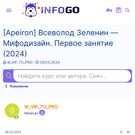
[Apeiron] Всеволод Зеленин ―
Мифодизайн. Первое занятие
(2024)
А
Д
9l_VIP_TO_PRO
09.03.2024
в
а
т
т
Найдите курс или автора. Сейчас ищут
гит
о
а
р
н
т
а
Психология
е
ч
м
а
ы
л
а
9l_VIP_TO_PRO
9
PREMIUM
09.03.2024
#1