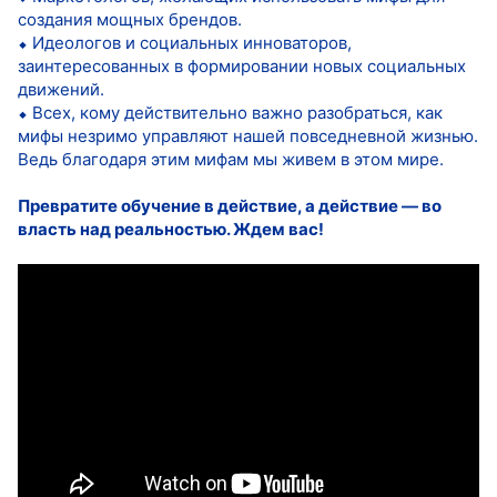
создания мощных брендов.
⬥ Идеологов и социальных инноваторов,
заинтересованных в формировании новых социальных
движений.
⬥ Всех, кому действительно важно разобраться, как
мифы незримо управляют нашей повседневной жизнью.
Ведь благодаря этим мифам мы живем в этом мире.
Превратите обучение в действие, а действие — во
власть над реальностью. Ждем вас!