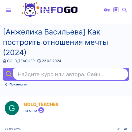
[Анжелика Васильева] Как
построить отношения мечты
(2024)
А
Д
GOLD_TEACHER
22.03.2024
в
а
т
т
Найдите курс или автора. Сейчас ищут
cha
о
а
р
н
т
а
Психология
е
ч
м
а
ы
л
а
GOLD_TEACHER
G
PREMIUM
22.03.2024
#1