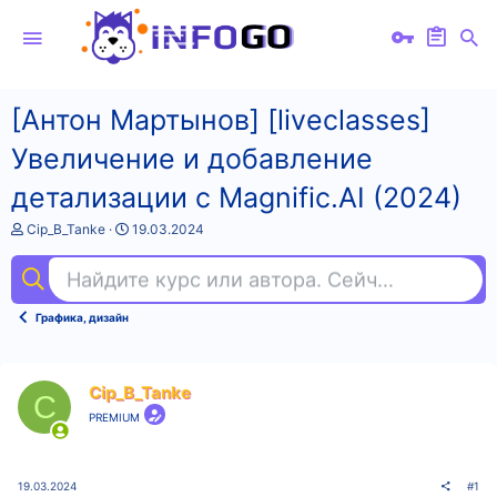
[Антон Мартынов] [liveclasses]
Увеличение и добавление
детализации с Magnific.AI (2024)
А
Д
Cip_B_Tanke
19.03.2024
в
а
т
т
Найдите курс или автора. Сейчас ищут
пен
о
а
р
н
т
а
Графика, дизайн
е
ч
м
а
ы
л
а
Cip_B_Tanke
C
PREMIUM
19.03.2024
#1