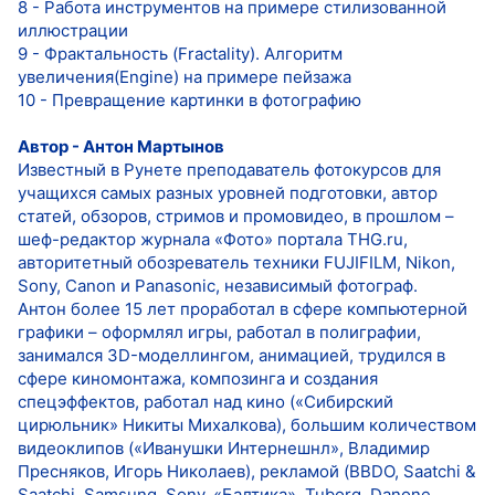
8 - Работа инструментов на примере стилизованной
иллюстрации
9 - Фрактальность (Fractality). Алгоритм
увеличения(Engine) на примере пейзажа
10 - Превращение картинки в фотографию
Автор - Антон Мартынов
Известный в Рунете преподаватель фотокурсов для
учащихся самых разных уровней подготовки, автор
статей, обзоров, стримов и промовидео, в прошлом –
шеф-редактор журнала «Фото» портала THG.ru,
авторитетный обозреватель техники FUJIFILM, Nikon,
Sony, Canon и Panasonic, независимый фотограф.
Антон более 15 лет проработал в сфере компьютерной
графики – оформлял игры, работал в полиграфии,
занимался 3D-моделлингом, анимацией, трудился в
сфере киномонтажа, композинга и создания
спецэффектов, работал над кино («Сибирский
цирюльник» Никиты Михалкова), большим количеством
видеоклипов («Иванушки Интернешнл», Владимир
Пресняков, Игорь Николаев), рекламой (BBDO, Saatchi &
Saatchi, Samsung, Sony, «Балтика», Tuborg, Danone,