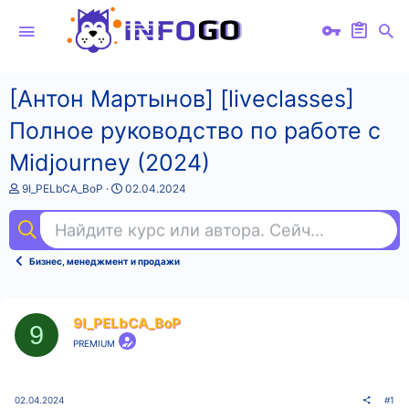
[Антон Мартынов] [liveclasses]
Полное руководство по работе с
Midjourney (2024)
А
Д
9I_PELbCA_BoP
02.04.2024
в
а
т
т
Найдите курс или автора. Сейчас ищут
эм
о
а
р
н
т
а
Бизнес, менеджмент и продажи
е
ч
м
а
ы
л
а
9I_PELbCA_BoP
9
PREMIUM
02.04.2024
#1