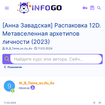
[Анна Завадская] Распаковка 12D.
Метавселенная архетипов
личности (2023)
А
Д
9l_B_Teme_ecJlu_4o
11.03.2024
в
а
т
т
Найдите курс или автора. Сейчас ищут
ме
о
а
р
н
т
а
Психология
е
ч
м
а
ы
л
а
9l_B_Teme_ecJlu_4o
9
PREMIUM
11.03.2024
#1