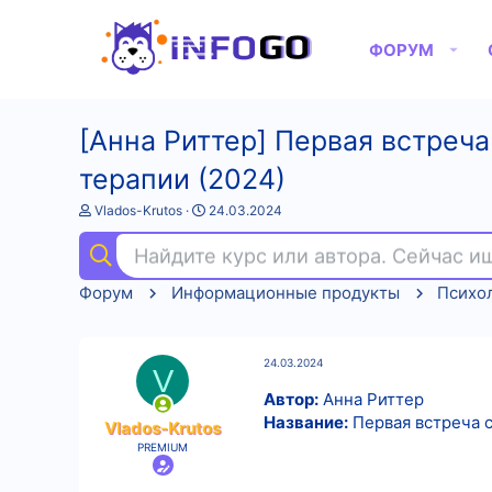
ФОРУМ
[Анна Риттер] Первая встреча
терапии (2024)
А
Д
Vlados-Krutos
24.03.2024
в
а
т
т
Найдите курс или автора. Сейчас 
о
а
р
н
Форум
Информационные продукты
Психо
т
а
е
ч
м
а
ы
л
24.03.2024
а
V
Автор:
Анна Риттер
Название:
Первая встреча с
Vlados-Krutos
PREMIUM