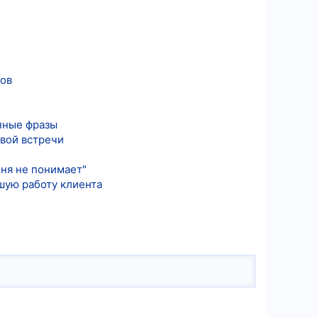
ков
ипные фразы
рвой встречи
еня не понимает"
йшую работу клиента