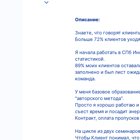
25.08.2022
602
Описание:
11
18
Знаете, что говорят клиент
Больше 72% клиентов уходят
Я начала работать в СПб Ин
статистикой.
89% моих клиентов оставал
заполнено и был лист ожида
команда.
У меня базовое образование
"авторского метода".
Просто я хорошо работаю и д
съест время и посадит энер
Контракт, оплата пропусков
На цикле из двух семинаро
Чтобы Клиент понимал, что