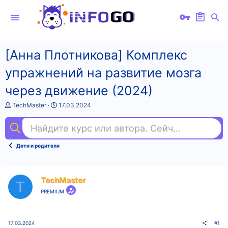
[Анна Плотникова] Комплекс
упражнений на развитие мозга
через движение (2024)
А
Д
TechMaster
17.03.2024
в
а
т
т
Найдите курс или автора. Сейчас ищут
pho
о
а
р
н
т
а
Дети и родители
е
ч
м
а
ы
л
а
TechMaster
T
PREMIUM
17.03.2024
#1