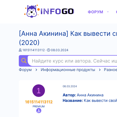
ФОРУМ
[Анна Акинина] Как вывести с
(2020)
А
Д
1615114113112
08.03.2024
в
а
т
т
Найдите курс или автора. Сейчас 
о
а
р
н
Форум
Информационные продукты
Разно
т
а
е
ч
м
а
ы
л
08.03.2024
а
1
Автор:
Анна Акинина
Название:
Как вывести свой
1615114113112
PREMIUM