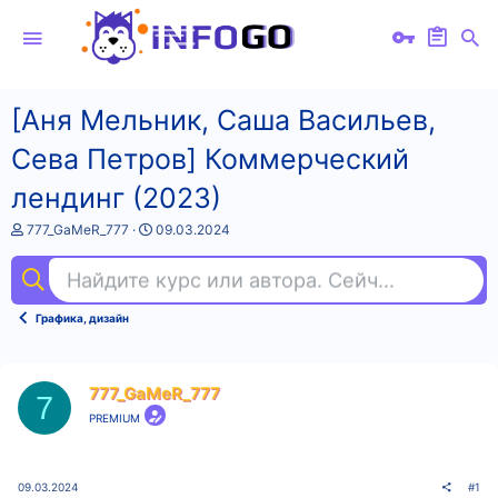
[Аня Мельник, Саша Васильев,
Сева Петров] Коммерческий
лендинг (2023)
А
Д
777_GaMeR_777
09.03.2024
в
а
т
т
Найдите курс или автора. Сейчас ищут
уп
о
а
р
н
т
а
Графика, дизайн
е
ч
м
а
ы
л
а
777_GaMeR_777
7
PREMIUM
09.03.2024
#1