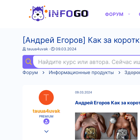
ФОРУМ
[Андрей Егоров] Как за корот
А
Д
tauua4uvak
09.03.2024
в
а
т
т
Найдите курс или автора. Сейчас 
о
а
р
н
Форум
Информационные продукты
Здоров
т
а
е
ч
м
а
ы
л
09.03.2024
а
T
Андрей Егоров Как за коро
tauua4uvak
PREMIUM
25.08.2022
581