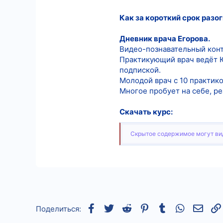
9
Как за короткий срок разо
18
Дневник врача Егорова.
Видео-познавательный кон
Практикующий врач ведёт Ю
подпиской.
Молодой врач с 10 практик
Многое пробует на себе, ре
Скачать курс:
Скрытое содержимое могут вид
Facebook
Twitter
Reddit
Pinterest
Tumblr
WhatsApp
Элек
Поделиться: