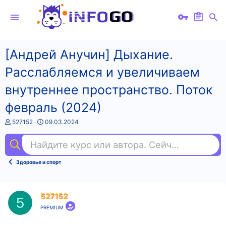
[Андрей Анучин] Дыхание.
Расслабляемся и увеличиваем
внутреннее пространство. Поток
февраль (2024)
А
Д
527152
09.03.2024
в
а
т
т
Найдите курс или автора. Сейчас ищут
ios
о
а
р
н
т
а
Здоровье и спорт
е
ч
м
а
ы
л
а
527152
5
PREMIUM