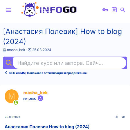
[Анастасия Полевик] How to blog
(2024)
А
Д
masha_bek
25.03.2024
в
а
т
т
Найдите курс или автора. Сейчас ищут
nod
о
а
р
н
т
а
SEO и SMM, Поисковая оптимизация и продвижение
е
ч
м
а
ы
л
а
masha_bek
M
PREMIUM
25.03.2024
#1
Анастасия Полевик How to blog (2024)