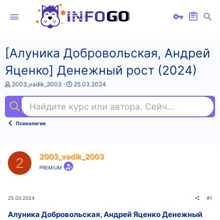
[Алуника Добровольская, Андрей
Яценко] Денежный рост (2024)
А
Д
2003_vadik_2003
25.03.2024
в
а
т
т
Найдите курс или автора. Сейчас ищут
c+
о
а
р
н
т
а
Психология
е
ч
м
а
ы
л
а
2003_vadik_2003
2
PREMIUM
25.03.2024
#1
Алуника Добровольская, Андрей Яценко Денежный