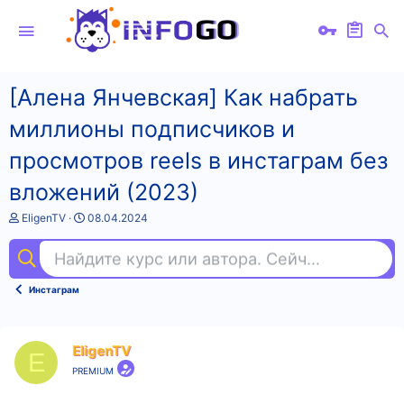
[Алена Янчевская] Как набрать
миллионы подписчиков и
просмотров reels в инстаграм без
вложений (2023)
А
Д
EligenTV
08.04.2024
в
а
т
т
Найдите курс или автора. Сейчас ищут
ba
о
а
р
н
т
а
Инстаграм
е
ч
м
а
ы
л
а
EligenTV
E
PREMIUM