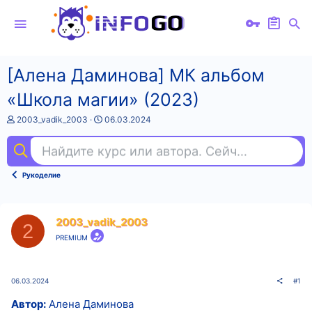
[Алена Даминова] МК альбом
«Школа магии» (2023)
А
Д
2003_vadik_2003
06.03.2024
в
а
т
т
Найдите курс или автора. Сейчас ищут
se
о
а
р
н
т
а
Рукоделие
е
ч
м
а
ы
л
а
2003_vadik_2003
2
PREMIUM
06.03.2024
#1
Автор:
Алена Даминова