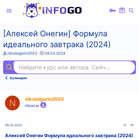
[Алексей Онегин] Формула
идеального завтрака (2024)
А
Д
nikolaigarin2003
09.03.2024
в
а
т
т
Найдите курс или автора. Сейчас ищут
ху
о
а
р
н
т
а
Кулинария
е
ч
м
а
ы
л
а
nikolaigarin2003
N
PREMIUM
09.03.2024
#1
Алексей Онегин Формула идеального завтрака (2024)